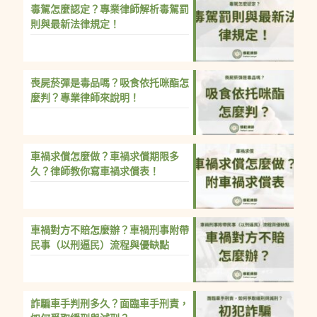
毒駕怎麼認定？專業律師解析毒駕罰
則與最新法律規定！
喪屍菸彈是毒品嗎？吸食依托咪酯怎
麼判？專業律師來說明！
車禍求償怎麼做？車禍求償期限多
久？律師教你寫車禍求償表！
車禍對方不賠怎麼辦？車禍刑事附帶
民事（以刑逼民）流程與優缺點
詐騙車手判刑多久？面臨車手刑責，