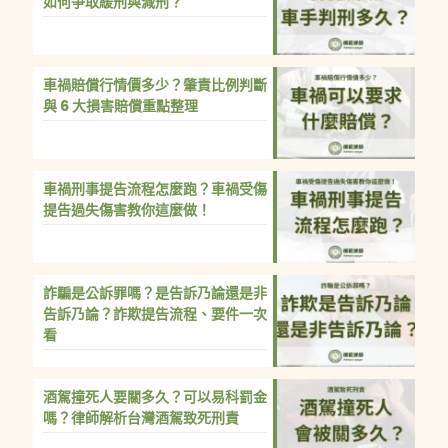
如何爭取緩刑與減刑？
車禍賠償行情價多少？肇責比例判斷
與 6 大損害賠償重點整理
車禍刑事提告流程怎麼跑？車禍受傷
提告過失傷害教你這麼做！
詐騙是公訴罪嗎？是告訴乃論還是非
告訴乃論？詐欺提告流程、要件一次
看
酒駕撞死人要關多久？可以易科罰金
嗎？律師解析台灣酒駕致死刑責