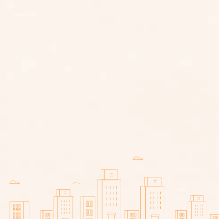
子女扶養費行情多少？有未成年子
女扶養費計算公式嗎？一篇了解小
孩扶養費細節
毒駕怎麼認定？專業律師解析毒駕
罰則與最新法律規定！
喪屍菸彈是毒品嗎？吸食依托咪酯
怎麼判？專業律師來說明！
車禍求償怎麼做？車禍求償期限多
久？律師教你寫車禍求償表！
車禍對方不賠怎麼辦？車禍刑事附
帶民事（以刑逼民）流程與優缺點