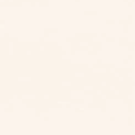
LINE 諮詢
電話諮詢
北部區域
台北
桃園
新竹
中部區域
台中
雲林
南部區域
嘉義
台南
高雄
東部區域
台東
花蓮