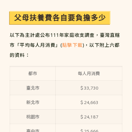
父母扶養費各自要負擔多少
以下為主計處公布111年家庭收支調查，臺灣直轄
市「平均每人月消費」(
點擊下載
)，以下附上六都
的資料：
都市
每人月消費
臺北市
＄33,730
新北市
＄24,663
桃園市
＄24,187
臺中市
＄25,666