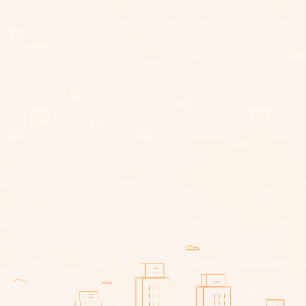
子女扶養費行情多少？有未成年子
女扶養費計算公式嗎？一篇了解小
孩扶養費細節
毒駕怎麼認定？專業律師解析毒駕
罰則與最新法律規定！
喪屍菸彈是毒品嗎？吸食依托咪酯
怎麼判？專業律師來說明！
車禍求償怎麼做？車禍求償期限多
久？律師教你寫車禍求償表！
車禍對方不賠怎麼辦？車禍刑事附
帶民事（以刑逼民）流程與優缺點