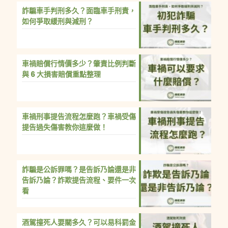
詐騙車手判刑多久？面臨車手刑責，
如何爭取緩刑與減刑？
車禍賠償行情價多少？肇責比例判斷
與 6 大損害賠償重點整理
車禍刑事提告流程怎麼跑？車禍受傷
提告過失傷害教你這麼做！
詐騙是公訴罪嗎？是告訴乃論還是非
告訴乃論？詐欺提告流程、要件一次
看
酒駕撞死人要關多久？可以易科罰金