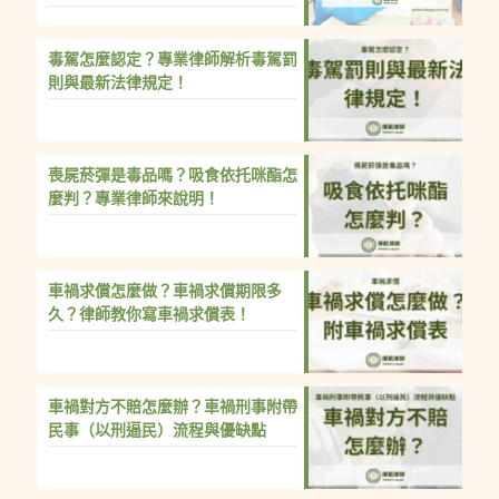
毒駕怎麼認定？專業律師解析毒駕罰
則與最新法律規定！
喪屍菸彈是毒品嗎？吸食依托咪酯怎
麼判？專業律師來說明！
車禍求償怎麼做？車禍求償期限多
久？律師教你寫車禍求償表！
車禍對方不賠怎麼辦？車禍刑事附帶
民事（以刑逼民）流程與優缺點