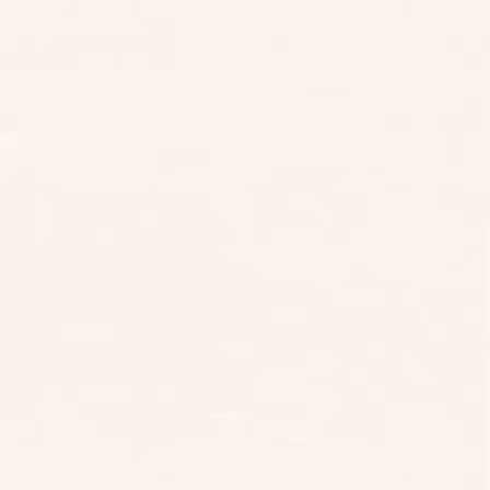
LINE 諮詢
電話諮詢
北部區域
台北
桃園
新竹
中部區域
台中
雲林
南部區域
嘉義
台南
高雄
東部區域
台東
花蓮