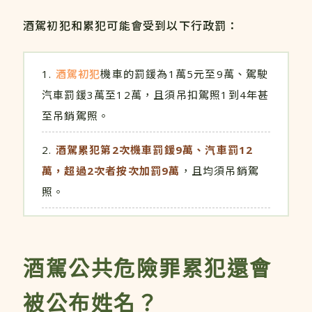
酒駕初犯和累犯可能會受到以下行政罰：
酒駕初犯
機車的罰鍰為1萬5元至9萬、駕駛
汽車罰鍰3萬至12萬，且須吊扣駕照1到4年甚
至吊銷駕照。
酒駕累犯第2次機車罰鍰9萬、汽車罰12
萬，超過2次者按次加罰9萬
，且均須吊銷駕
照。
酒駕公共危險罪累犯還會
被公布姓名？