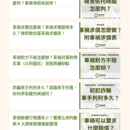
麼判？專業律師來說明！
車禍求償怎麼做？車禍求償期限多
久？律師教你寫車禍求償表！
車禍對方不賠怎麼辦？車禍刑事附帶
民事（以刑逼民）流程與優缺點
詐騙車手判刑多久？面臨車手刑責，
如何爭取緩刑與減刑？
車禍賠償行情價多少？肇責比例判斷
與 6 大損害賠償重點整理