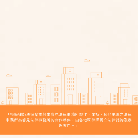
毒駕怎麼認定？專業律師解析毒駕
罰則與最新法律規定！
喪屍菸彈是毒品嗎？吸食依托咪酯
怎麼判？專業律師來說明！
車禍求償怎麼做？車禍求償期限多
久？律師教你寫車禍求償表！
車禍對方不賠怎麼辦？車禍刑事附
帶民事（以刑逼民）流程與優缺點
「模範律師法律諮詢網由睿見法律事務所製作、主持，其他地區之法律
事務所為睿見法律事務所的合作夥伴，由各地區律師獨立法律諮詢及辦
理案件。」
LINE 線上諮詢
來電線上諮詢