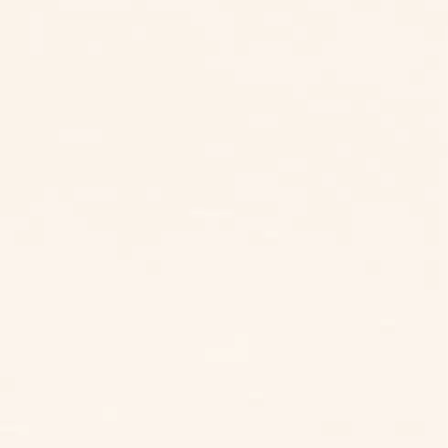
北部區域
台北
桃園
新竹
中部區域
台中
雲林
南部區域
嘉義
台南
高雄
東部區域
台東
花蓮