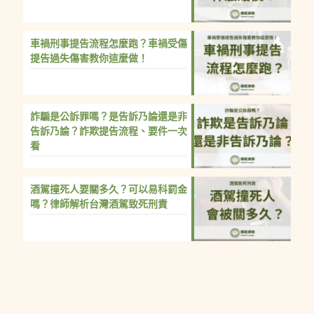
車禍刑事提告流程怎麼跑？車禍受傷
提告過失傷害教你這麼做！
詐騙是公訴罪嗎？是告訴乃論還是非
告訴乃論？詐欺提告流程、要件一次
看
酒駕撞死人要關多久？可以易科罰金
嗎？律師解析台灣酒駕致死刑責