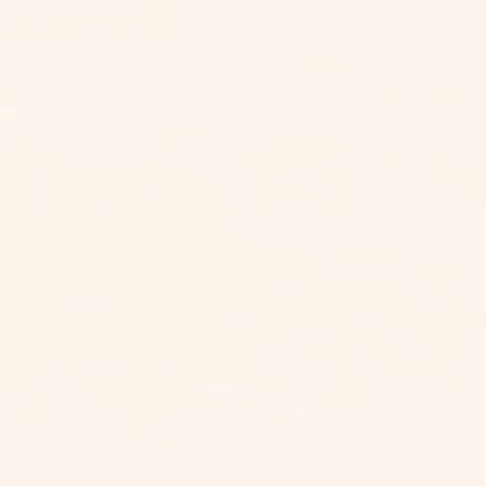
LINE 諮詢
電話諮詢
北部區域
台北
桃園
新竹
中部區域
台中
雲林
南部區域
嘉義
台南
高雄
LINE 線上諮詢
來電線上諮詢
東部區域
台東
花蓮