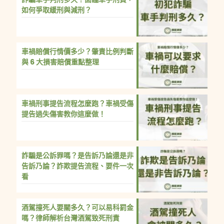
如何爭取緩刑與減刑？
車禍賠償行情價多少？肇責比例判斷
與 6 大損害賠償重點整理
車禍刑事提告流程怎麼跑？車禍受傷
提告過失傷害教你這麼做！
詐騙是公訴罪嗎？是告訴乃論還是非
告訴乃論？詐欺提告流程、要件一次
看
酒駕撞死人要關多久？可以易科罰金
嗎？律師解析台灣酒駕致死刑責