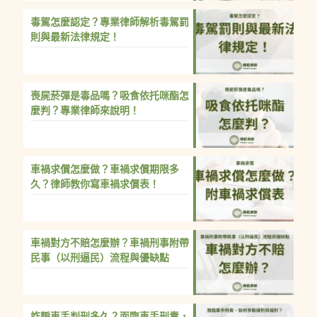
毒駕怎麼認定？專業律師解析毒駕罰
則與最新法律規定！
喪屍菸彈是毒品嗎？吸食依托咪酯怎
麼判？專業律師來說明！
車禍求償怎麼做？車禍求償期限多
久？律師教你寫車禍求償表！
車禍對方不賠怎麼辦？車禍刑事附帶
民事（以刑逼民）流程與優缺點
詐騙車手判刑多久？面臨車手刑責，