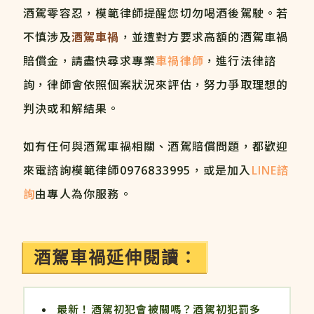
酒駕零容忍，模範律師提醒您切勿喝酒後駕駛。若
不慎涉及
酒駕車禍
，並遭對方要求高額的酒駕車禍
賠償金，請盡快尋求專業
車禍律師
，進行法律諮
詢，律師會依照個案狀況來評估，努力爭取理想的
判決或和解結果。
如有任何與酒駕車禍相關、酒駕賠償問題，都歡迎
來電諮詢模範律師
0976833995
，或是加入
LINE諮
詢
由專人為你服務。
酒駕車禍延伸閱讀：
最新！酒駕初犯會被關嗎？酒駕初犯罰多