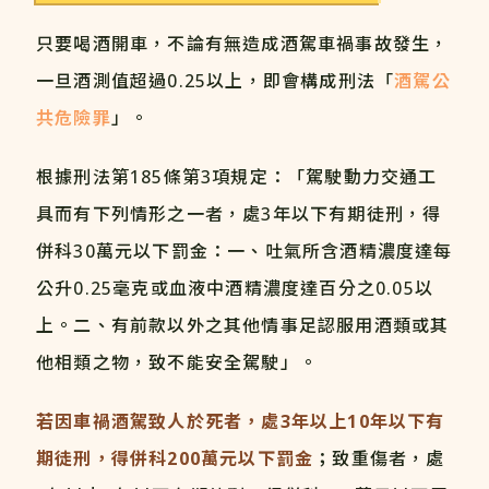
只要喝酒開車，不論有無造成酒駕車禍事故發生，
一旦酒測值超過0.25以上，即會構成刑法「
酒駕公
共危險罪
」。
根據刑法第185條第3項規定：「駕駛動力交通工
具而有下列情形之一者，處3年以下有期徒刑，得
併科30萬元以下罰金：一、吐氣所含酒精濃度達每
公升0.25毫克或血液中酒精濃度達百分之0.05以
上。二、有前款以外之其他情事足認服用酒類或其
他相類之物，致不能安全駕駛」。
若因車禍酒駕致人於死者，處3
年以上10
年以下有
期徒刑，得併科200
萬元以下罰金
；致重傷者，處