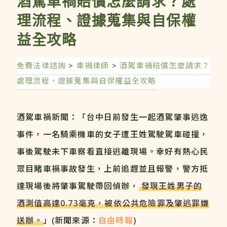
酒駕車禍賠償怎麼請求？處
理流程、證據蒐集與自保權
益全攻略
免費法律諮詢
>
車禍律師
>
酒駕車禍賠償怎麼請求？
處理流程、證據蒐集與自保權益全攻略
酒駕車禍新聞：「台中日前發生一起酒駕肇事逃逸
事件，一名騎乘機車的女子遭王姓駕駛駕車碰撞，
事後駕駛未下車察看直接逃離現場。幸好有熱心民
眾目睹車禍事故發生，上前追趕並且報警，警方抵
達現場後將肇事駕駛帶回偵辦，
發現王姓男子的
酒測值高達0.73毫克，被依公共危險罪及肇逃罪嫌
送辦。
」(新聞來源：
自由時報
)