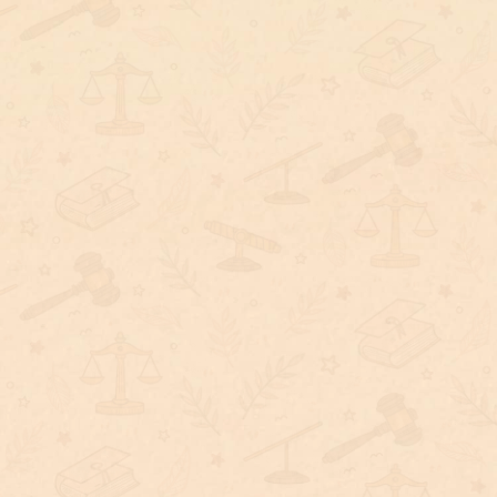
喪屍菸彈是毒品嗎？吸食依托咪酯怎麼
判？專業律師來說明！
俗稱喪屍菸彈的產品，多半是犯罪集團將原本供醫療
使用的麻醉藥物成分「 依托咪酯」，混入電子煙油
中，再偽裝成一般電子煙販售，藉此掩人耳目、規避
查緝。根據衛福部食藥署統計，相關通報案件於短短
兩年間暴增了九百多倍。由於吸食後容易造成意識喪
失、肢體失控，更衍生大量毒駕事故，因此已成為警
方重點查緝的新興毒品。
LINE 線上諮詢
來電線上諮詢