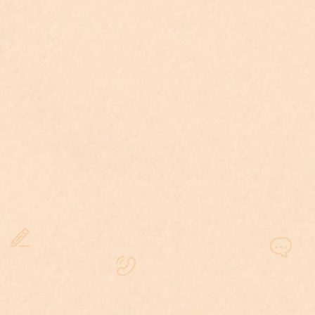
刑事案件律師收費一覽表
服務項目
服務內容
法律諮詢
初步了解案件狀況。
一小時
偵查階段委任範圍通常至檢察
官作出處分為止。
約6
偵查程序
包含律師陪同筆錄及偵查庭、
程度
撰寫書狀、訴訟策略擬定、調