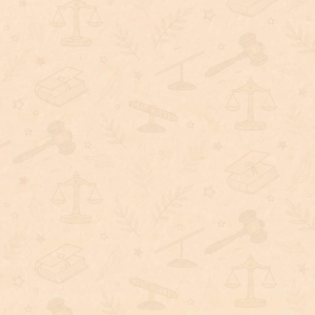
毒駕怎麼認定？專業律師解析毒駕罰則
與最新法律規定！
近年來毒品問題逐漸從個人犯罪擴大至交通安全領
域，毒駕案件更呈現明顯增加趨勢。根據警政及交通
主管機關統計，近年查獲毒駕案件數量持續攀升，其
中新興毒品及依托咪酯更成為執法重點。由於毒品會
影響駕駛人的判斷能力、反應速度及身體協調性，一
旦上路便可能造成嚴重交通事故，危及自身及其他用
路人安全。為遏止毒駕亂象，政府近年持續修法加重
處罰。究竟法律上如何認定毒駕？會面臨哪些刑事責
任與行政處罰？本文將帶您一次了解毒駕相關法律規
範與常見問題。