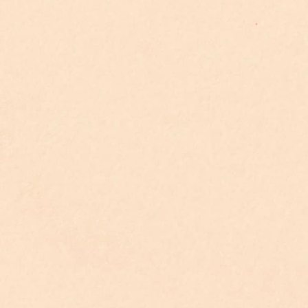
強制辯護制度旨在保障被告在訴訟過程
中的防禦權，透過國家公權力介入，主
動指定辯護人為被告提供法律協助，彌
補被告在法律專業知識上的不足，確保
訴訟中武器平等原則的實現。
依據刑事
訴訟法規定，在以下情況若被告未選任
辯護人，法院將指派公設辯護人或義務
辯護律師協助
：
偵查階段：
包括精神障礙或心智缺陷
無法完全陳述被告、具原住民身份被
告、羈押審查程序等。