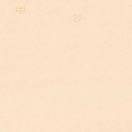
解等程序
法院
委任範圍包含律師陪同開庭、
三審
撰寫書狀、訴訟策略擬定、調
法院程序
原則
解等程序，直至該案件階段結
級約
束為止。
雜程
單份
書狀撰擬包含律師函、存證信
等。
函、刑事告訴狀、刑事上訴
書狀撰擬
視書
狀、刑事答辯狀、刑事聲請調
書寫
查證據狀等。
綜合
協調案件等糾紛，或私下爭議
陪同調解
以次
協商。
以時計
協調案件等糾紛，或私下爭議
陪同筆錄
700
協商。
以次
於律師事務所、看守所、或法