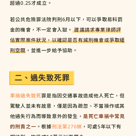
超過0.25才成立。
若公共危險罪法院判刑6月以下，可以爭取易科罰
金的機會，不一定會入獄。
建議請求專業律師評
估實際案件狀況，以確認是否有減刑機會或爭取緩
刑空間
，並進一步給予協助。
二、過失致死罪
車禍過失致死
罪是指因交通事故造成他人死亡，但
駕駛人並未有故意，僅是因為疏忽、不當操作或其
他過失行為而導致意外的發生，
是死亡車禍中常見
的刑責之一
。根據
刑法第276條
，可處5年以下有