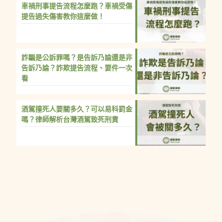
車禍刑事提告流程怎麼跑？車禍受傷
提告過失傷害教你這麼做！
詐騙是公訴罪嗎？是告訴乃論還是非
告訴乃論？詐欺提告流程、要件一次
看
酒駕撞死人要關多久？可以易科罰金
嗎？律師解析台灣酒駕致死刑責