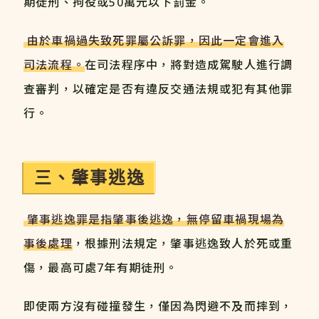
期徒刑、拘役或50萬元以下罰金。
由於車禍過失致死罪屬公訴罪，因此一定會進入
司法流程。
在司法程序中，將對造成駕駛人進行調
查審判，以確定是否有違反交通法規或犯有其他罪
行。
三、肇事逃逸
肇事逃逸罪是指肇事後逃逸，無停留車禍現場為
事後處理
，根據刑法規定，肇事逃逸致人於死或重
傷，最高可處7年有期徒刑。
即使兩方沒有碰撞發生，僅因為閃避不及而摔到，