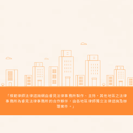
喪屍菸彈是毒品嗎？吸食依托咪酯
怎麼判？專業律師來說明！
車禍求償怎麼做？車禍求償期限多
久？律師教你寫車禍求償表！
車禍對方不賠怎麼辦？車禍刑事附
帶民事（以刑逼民）流程與優缺點
「模範律師法律諮詢網由睿見法律事務所製作、主持，其他地區之法律
事務所為睿見法律事務所的合作夥伴，由各地區律師獨立法律諮詢及辦
理案件。」
LINE 線上諮詢
來電線上諮詢