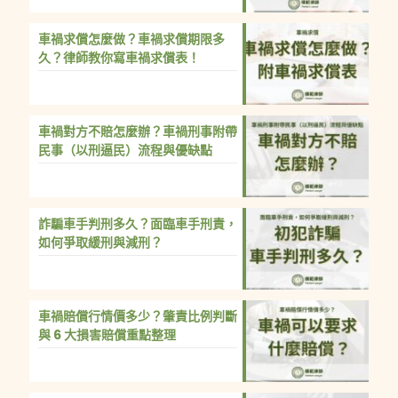
車禍求償怎麼做？車禍求償期限多
久？律師教你寫車禍求償表！
車禍對方不賠怎麼辦？車禍刑事附帶
民事（以刑逼民）流程與優缺點
詐騙車手判刑多久？面臨車手刑責，
如何爭取緩刑與減刑？
車禍賠償行情價多少？肇責比例判斷
與 6 大損害賠償重點整理