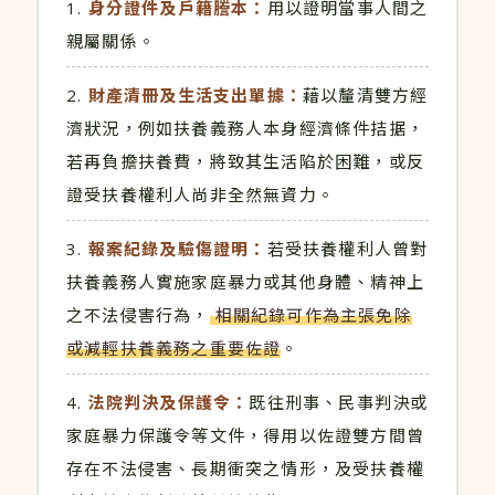
身分證件及戶籍謄本：
用以證明當事人間之
親屬關係。
財產清冊及生活支出單據：
藉以釐清雙方經
濟狀況，例如扶養義務人本身經濟條件拮据，
若再負擔扶養費，將致其生活陷於困難，或反
證受扶養權利人尚非全然無資力。
報案紀錄及驗傷證明：
若受扶養權利人曾對
扶養義務人實施家庭暴力或其他身體、精神上
之不法侵害行為，
相關紀錄可作為主張免除
或減輕扶養義務之重要佐證
。
法院判決及保護令：
既往刑事、民事判決或
家庭暴力保護令等文件，得用以佐證雙方間曾
存在不法侵害、長期衝突之情形，及受扶養權